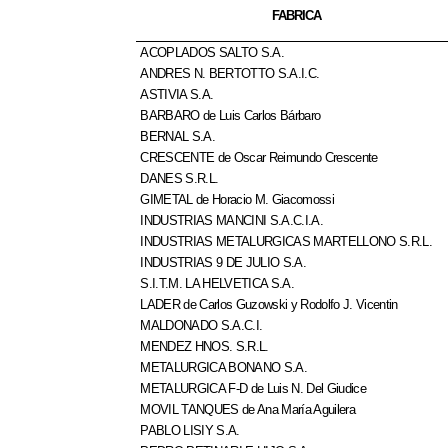
FABRICA
ACOPLADOS SALTO S.A.
ANDRES N. BERTOTTO S.A.I.C.
ASTIVIA S.A.
BARBARO de Luis Carlos Bárbaro
BERNAL S.A.
CRESCENTE de Oscar Reimundo Crescente
DANES S.R.L.
GIMETAL de Horacio M. Giacomossi
INDUSTRIAS MANCINI S.A.C.I.A.
INDUSTRIAS METALURGICAS MARTELLONO S.R.L.
INDUSTRIAS 9 DE JULIO S.A.
S.I.T.M. LA HELVETICA S.A.
LADER de Carlos Guzowski y Rodolfo J. Vicentin
MALDONADO S.A.C.I.
MENDEZ HNOS. S.R.L.
METALURGICA BONANO S.A.
METALURGICA F-D de Luis N. Del Giudice
MOVIL TANQUES de Ana María Aguilera
PABLO LISIY S.A.