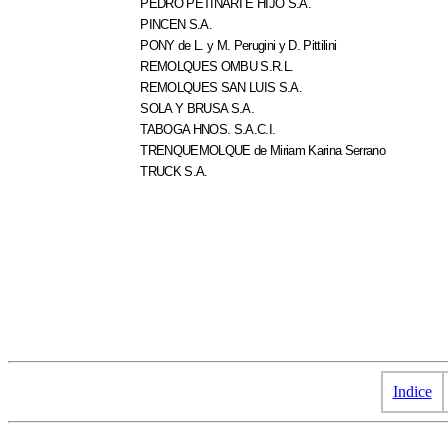
PEDRO PETINARI E HIJO S.A.
PINCEN S.A.
PONY de L. y M. Perugini y D. Pittilini
REMOLQUES OMBU S.R.L.
REMOLQUES SAN LUIS S.A.
SOLA Y BRUSA S.A.
TABOGA HNOS. S.A.C.I.
TRENQUEMOLQUE de Miriam Karina Serrano
TRUCK S.A.
Indice