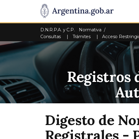
D.N.R.P.A. y C.P.
Normativa
Consultas
Trámites
Acceso Restringi
Registros 
Au
Digesto de No
Registrales 