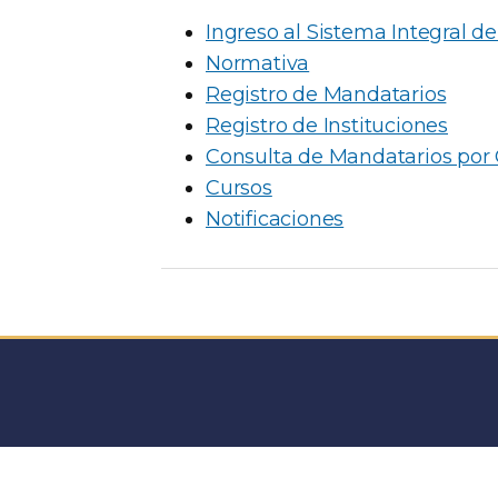
CUMPL
Ingreso al Sistema Integral de 
RELAC
Normativa
AUTOM
Registro de Mandatarios
MANDA
Registro de Instituciones
(TAD)
Consulta de Mandatarios por
DE EN
Cursos
ES ME
Notificaciones
BAJO 
NUEVA
ANTER
ATENT
COMPE
In